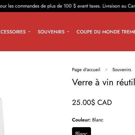
 pour les commandes de plus de 100 $ avant taxes. Livraison au Ca
CESSOIRES
SOUVENIRS
COUPE DU MONDE TREM
Page d'accueil
Souvenirs
Verre à vin réuti
25.00$ CAD
Prix
régulier
Couleur:
Blanc
Blanc