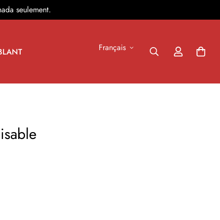
nada seulement.
Français
BLANT
lisable