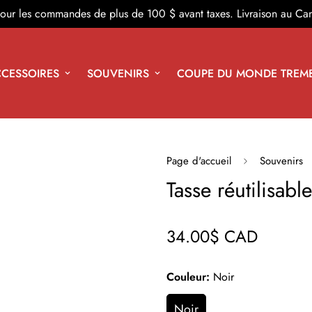
 pour les commandes de plus de 100 $ avant taxes. Livraison au Ca
CESSOIRES
SOUVENIRS
COUPE DU MONDE TREM
Page d'accueil
Souvenirs
Tasse réutilisable
34.00$ CAD
Prix
régulier
Couleur:
Noir
Noir