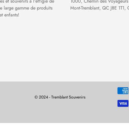
s et souvenirs à l'effigie de
1000, Chemin des Voyageurs
une large gamme de produits
Mont-Tremblant, QC J8E 1T1,
t enfants!
© 2024 - Tremblant Souvenirs