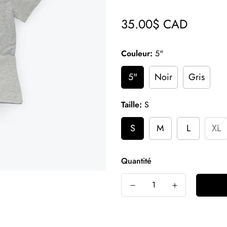
35.00$ CAD
Prix
régulier
Couleur:
5"
5"
Noir
Gris
Taille:
S
S
M
L
XL
Quantité