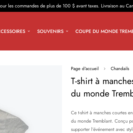
 pour les commandes de plus de 100 $ avant taxes. Livraison au Ca
CESSOIRES
SOUVENIRS
COUPE DU MONDE TREM
Page d'accueil
Chandails
T-shirt à manche
du monde Tremb
Ce t-shirt à manches courtes en
du monde Tremblant. Conçu pour 
supporter l’événement avec styl