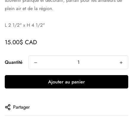
souvenir pratique et décoratif, parfait pour les amateurs de
plein air et de la région.
L 2 1/2" x H 4 1/2"
Prix
15.00$ CAD
régulier
Quantité
Ajouter au panier
Partager