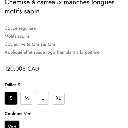
Chemise à carreaux manches longues
motifs sapin
Coupe régulière
Motifs sapins
Couleur verte tons sur tons
Appliqué effet suède logo Tremblant à la poitrine
Prix
120.00$ CAD
régulier
Taille:
S
S
M
L
XL
Couleur:
Vert
Vert