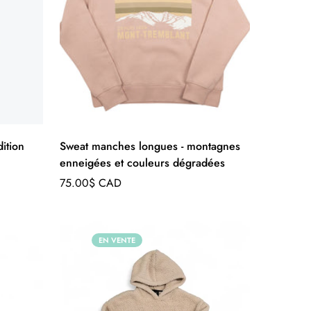
ition
Sweat manches longues - montagnes
enneigées et couleurs dégradées
Prix
75.00$ CAD
régulier
EN VENTE