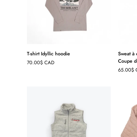
T-shirt Idyllic hoodie
Sweat à 
Coupe d
Prix
70.00$ CAD
régulier
Prix
65.00$
régulier