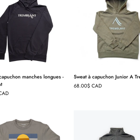
 capuchon manches longues -
Sweat à capuchon Junior A Tr
t
Prix
68.00$ CAD
régulier
 CAD