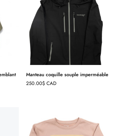
emblant
Manteau coquille souple imperméable
Prix
250.00$ CAD
régulier