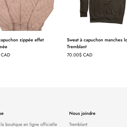
capuchon zippée effet
Sweat à capuchon manches lo
nnée
Tremblant
Prix
$ CAD
70.00$ CAD
régulier
ue
Nous joindre
 la boutique en ligne officielle
Tremblant