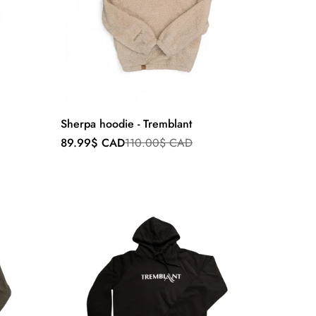
Sherpa hoodie - Tremblant
Prix
Prix
89.99$ CAD
110.00$ CAD
de
régulier
vente