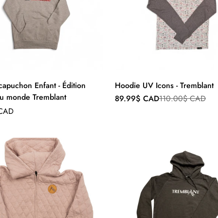
capuchon Enfant - Édition
Hoodie UV Icons - Tremblant
u monde Tremblant
Prix
Prix
89.99$ CAD
110.00$ CAD
de
régulier
 CAD
vente