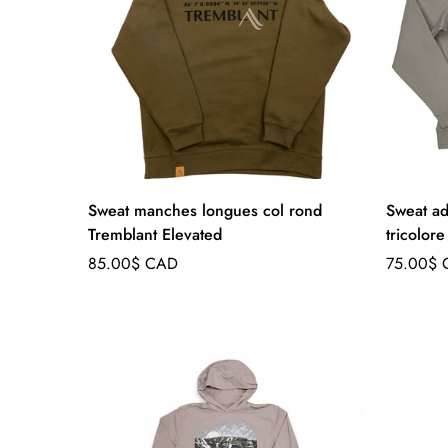
Sweat manches longues col rond
Sweat ad
Tremblant Elevated
tricolore
Prix
Prix
85.00$ CAD
75.00$
régulier
régulier