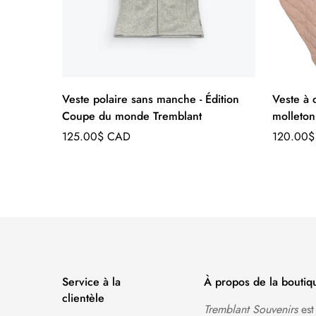
Veste polaire sans manche - Édition
Veste à 
Coupe du monde Tremblant
molleto
Prix
Prix
125.00$ CAD
120.00
régulier
régulier
Service à la
À propos de la boutiq
clientèle
Tremblant Souvenirs
est