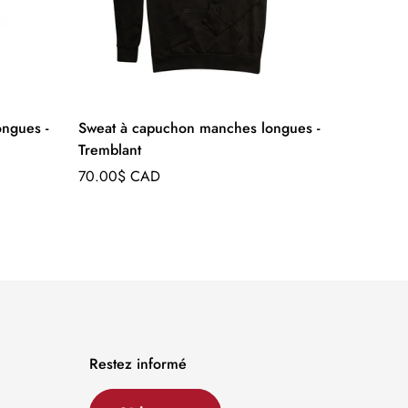
ngues -
Sweat à capuchon manches longues -
Tremblant
Prix
70.00$ CAD
régulier
Restez informé