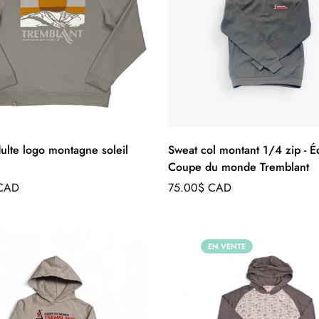
ulte logo montagne soleil
Sweat col montant 1/4 zip - Éd
Coupe du monde Tremblant
Prix
 CAD
75.00$ CAD
régulier
EN VENTE