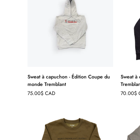
Sweat à capuchon - Édition Coupe du
Sweat à
monde Tremblant
Tremblan
Prix
Prix
75.00$ CAD
70.00$
régulier
régulier